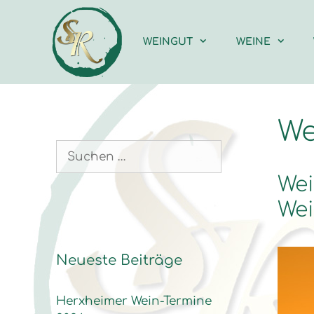
Zum
Inhalt
springen
WEINGUT
WEINE
We
Suchen
nach:
Wei
We
Neueste Beiträge
Herxheimer Wein-Termine